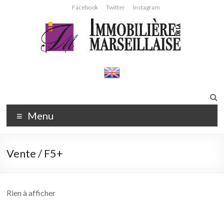
Aller
Facebook
Twitter
Instagram
au
contenu
Immobilière
Agence
immobilière
de la
Strasbourg
Marseillaise
Menu
Vente / F5+
Rien à afficher