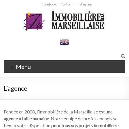
Aller
Facebook
Twitter
Instagram
au
contenu
Immobilière
Agence
immobilière
de la
Strasbourg
Marseillaise
Menu
L’agence
Fondée en 2008, l’Immobilière de la Marseillaise est une
agence à taille humaine
. Notre équipe de professionnels se
tient à votre disposition
pour tous vos projets immobiliers
: