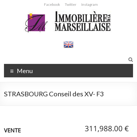
Aller
Facebook
Twitter
Instagram
au
contenu
Immobilière
Agence
immobilière
de la
Strasbourg
Marseillaise
Menu
STRASBOURG Conseil des XV- F3
311,988.00 €
VENTE